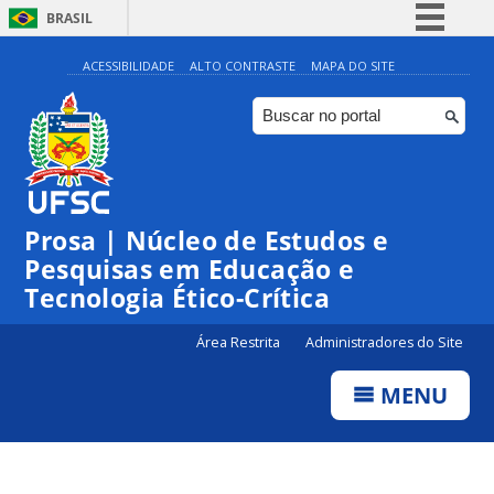
BRASIL
Simplifique!
ACESSIBILIDADE
ALTO CONTRASTE
MAPA DO SITE
Comunica BR
Participe
Acesso à informação
Legislação
Prosa | Núcleo de Estudos e
Canais
Pesquisas em Educação e
Tecnologia Ético-Crítica
Área Restrita
Administradores do Site
MENU