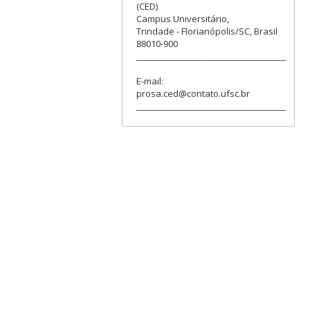
(CED)
Campus Universitário,
Trindade - Florianópolis/SC, Brasil
88010-900
____________________________________
E-mail:
prosa.ced@contato.ufsc.br
____________________________________