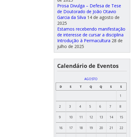
Prosa Divulga – Defesa de Tese
de Doutorado de João Otavio
Garcia da Silva
14 de agosto de
2025
Estamos recebendo manifestação
de interesse de cursar a disciplina
Introdução à Permacultura
28 de
julho de 2025
Calendário de Eventos
AGOSTO
D
S
T
Q
Q
S
S
1
2
3
4
5
6
7
8
9
10
11
12
13
14
15
16
17
18
19
20
21
22