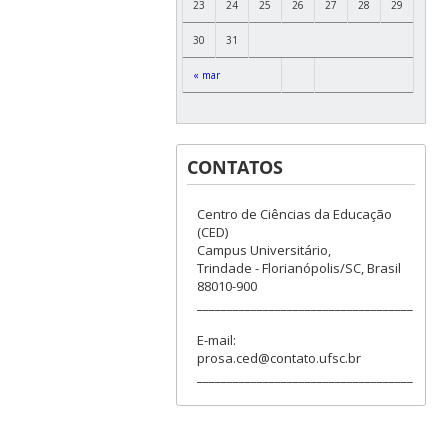
23
24
25
26
27
28
29
30
31
« mar
CONTATOS
Centro de Ciências da Educação
(CED)
Campus Universitário,
Trindade - Florianópolis/SC, Brasil
88010-900
____________________________________
E-mail:
prosa.ced@contato.ufsc.br
____________________________________