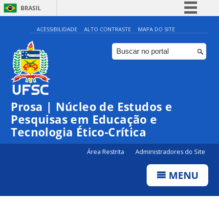
BRASIL
Simplifique!
ACESSIBILIDADE
ALTO CONTRASTE
MAPA DO SITE
Comunica BR
Participe
Acesso à informação
Legislação
Prosa | Núcleo de Estudos e
Canais
Pesquisas em Educação e
Tecnologia Ético-Crítica
Área Restrita
Administradores do Site
MENU