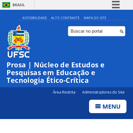
BRASIL
Simplifique!
ACESSIBILIDADE
ALTO CONTRASTE
MAPA DO SITE
Comunica BR
Participe
Acesso à informação
Legislação
Prosa | Núcleo de Estudos e
Canais
Pesquisas em Educação e
Tecnologia Ético-Crítica
Área Restrita
Administradores do Site
MENU