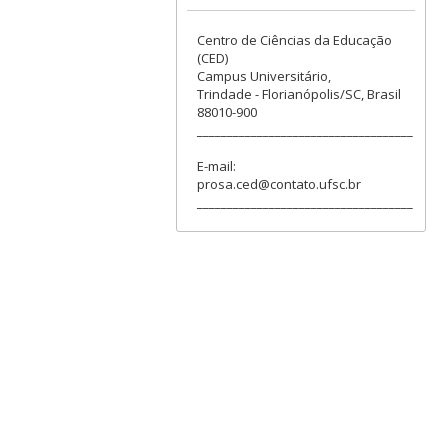
Centro de Ciências da Educação
(CED)
Campus Universitário,
Trindade - Florianópolis/SC, Brasil
88010-900
____________________________________
E-mail:
prosa.ced@contato.ufsc.br
____________________________________