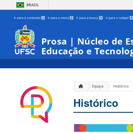
BRASIL
Ir para o conteúdo
1
Ir para o menu
2
Ir para a busca
3
Ir para o rodapé
4
Prosa | Núcleo de E
Educação e Tecnologi
Equipe
Histórico
Histórico