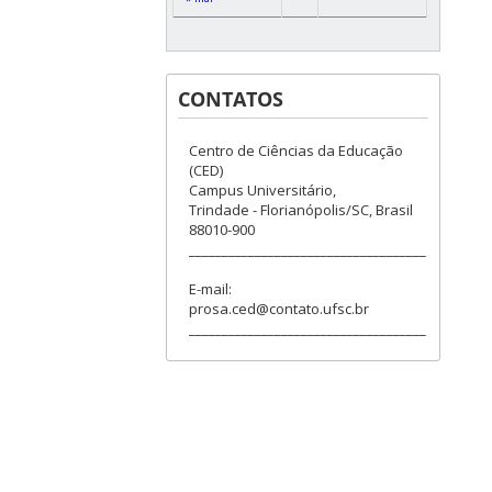
CONTATOS
Centro de Ciências da Educação
(CED)
Campus Universitário,
Trindade - Florianópolis/SC, Brasil
88010-900
____________________________________
E-mail:
prosa.ced@contato.ufsc.br
____________________________________