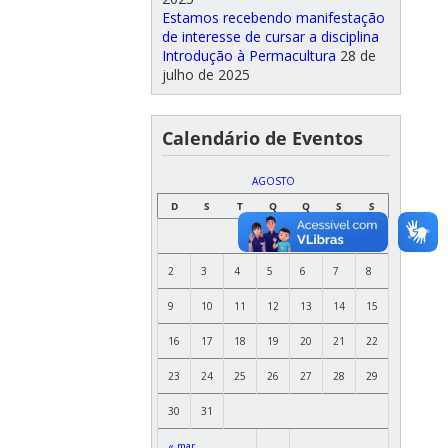
Estamos recebendo manifestação
de interesse de cursar a disciplina
Introdução à Permacultura
28 de
julho de 2025
Calendário de Eventos
AGOSTO
D
S
T
Q
Q
S
S
1
2
3
4
5
6
7
8
9
10
11
12
13
14
15
16
17
18
19
20
21
22
23
24
25
26
27
28
29
30
31
« mar