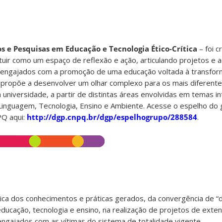
s e Pesquisas em Educação e Tecnologia Ético-Crítica
– foi 
ituir como um espaço de reflexão e ação, articulando projetos e 
o engajados com a promoção de uma educação voltada à transfo
e propõe a desenvolver um olhar complexo para os mais diferent
 universidade, a partir de distintas áreas envolvidas em temas in
inguagem, Tecnologia, Ensino e Ambiente. Acesse o espelho do 
PQ aqui:
http://dgp.cnpq.br/dgp/espelhogrupo/288584
.
tica dos conhecimentos e práticas gerados, da convergência de “di
 educação, tecnologia e ensino, na realização de projetos de exte
engajados com as vítimas do sistema de totalidade vigente.