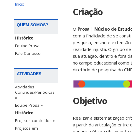
Início
Criação
QUEM SOMOS?
O
Prosa | Núcleo de Estudo
com a finalidade de se const
Histórico
pesquisa, ensino e extensã
Equipe Prosa
realidade injusta. O grupo s
Fale Conosco
sua atuação, dentro e fora da
no campo educacional como L
diretório de pesquisa do CN
ATIVIDADES
Atividades
Contínuas/Periódicas
Objetivo
»
Equipe Prosa »
Histórico
Realizar a sistematização crí
Projetos concluídos »
a partir da articulação entre
Projetos em
pesquisa ético-criticamente 