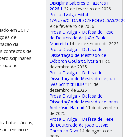
Disciplina Saberes e Fazeres III
2026.1
22 de fevereiro de 2026
Prosa divulga Edital
1/Prosa/CED/UFSC/PROBOLSAS/2026
9 de fevereiro de 2026
criado em 2017
Prosa Divulga – Defesa de Tese
ações de
de Doutorado de João Paulo
Mannrich
14 de dezembro de 2025
rmação da
Prosa Divulga – Defesa de
es contextos de
Dissertação de Mestrado de
terdisciplinares
Déborah Goulart Silveira
11 de
grupo no
dezembro de 2025
Prosa Divulga – Defesa de
Dissertação de Mestrado de João
Ives Schmitt Huller
11 de
dezembro de 2025
Prosa Divulga – Defesa de
Dissertação de Mestrado de Jonas
Ambrósio Hamud
11 de dezembro
de 2025
Prosa Divulga – Defesa de Tese
s-tintas” áreas,
de Doutorado de João Otavio
nsão, ensino e
Garcia da Silva
14 de agosto de
2025