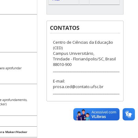
CONTATOS
Centro de Ciências da Educação
(CED)
Campus Universitário,
Trindade - Florianópolis/SC, Brasil
88010-900
 para aprofundar
____________________________________
E-mail:
prosa.ced@contato.ufsc.br
____________________________________
de aprofundamento,
cker)
ltura Maker/Hacker