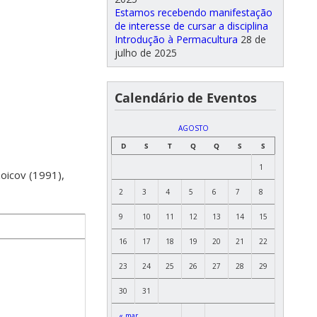
Estamos recebendo manifestação
de interesse de cursar a disciplina
Introdução à Permacultura
28 de
julho de 2025
Calendário de Eventos
AGOSTO
D
S
T
Q
Q
S
S
1
oicov (1991),
2
3
4
5
6
7
8
9
10
11
12
13
14
15
16
17
18
19
20
21
22
23
24
25
26
27
28
29
30
31
« mar