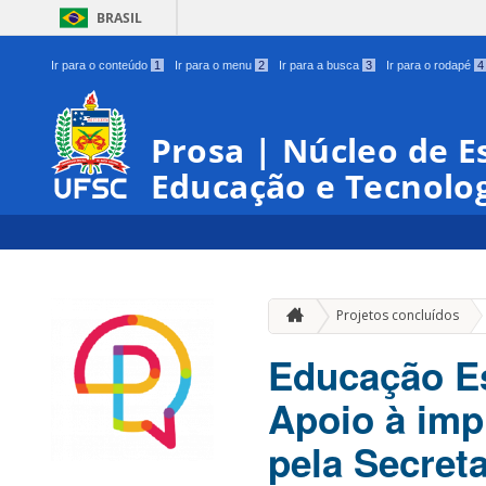
BRASIL
Ir para o conteúdo
1
Ir para o menu
2
Ir para a busca
3
Ir para o rodapé
4
Prosa | Núcleo de E
Educação e Tecnologi
Projetos concluídos
Educação Es
Apoio à imp
pela Secret