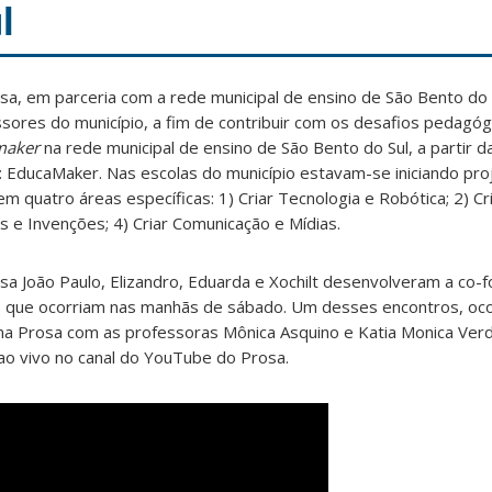
l
sa, em parceria com a rede municipal de ensino de São Bento do
ores do município, a fim de contribuir com os desafios pedagóg
maker
na rede municipal de ensino de São Bento do Sul, a partir 
: EducaMaker. Nas escolas do município estavam-se iniciando pr
m quatro áreas específicas: 1) Criar Tecnologia e Robótica; 2) C
s e Invenções; 4) Criar Comunicação e Mídias.
sa João Paulo, Elizandro, Eduarda e Xochilt desenvolveram a co-
 que ocorriam nas manhãs de sábado. Um desses encontros, ocor
a Prosa com as professoras Mônica Asquino e Katia Monica Ver
ao vivo no canal do YouTube do Prosa.