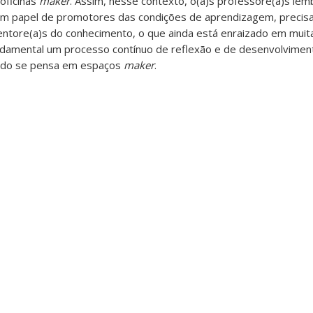
oficinas
maker
. Assim, nesse contexto, o(a)s professore(a)s le
m papel de promotores das condições de aprendizagem, precisa
entore(a)s do conhecimento, o que ainda está enraizado em muit
undamental um processo contínuo de reflexão e de desenvolvimen
ndo se pensa em espaços
maker
.