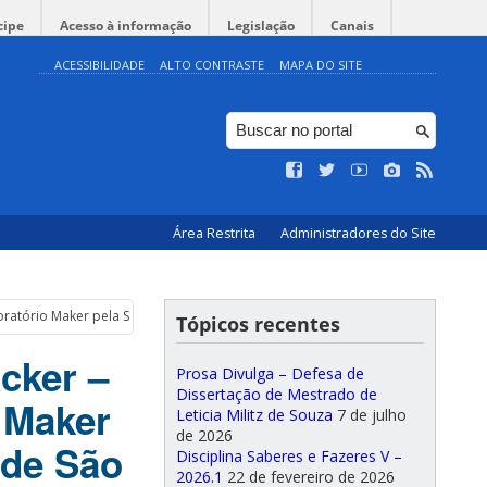
cipe
Acesso à informação
Legislação
Canais
ACESSIBILIDADE
ALTO CONTRASTE
MAPA DO SITE
Área Restrita
Administradores do Site
ratório Maker pela Secretaria Municipal de Educação de São Bento do Sul
Tópicos recentes
cker –
Prosa Divulga – Defesa de
Dissertação de Mestrado de
 Maker
Leticia Militz de Souza
7 de julho
de 2026
 de São
Disciplina Saberes e Fazeres V –
2026.1
22 de fevereiro de 2026