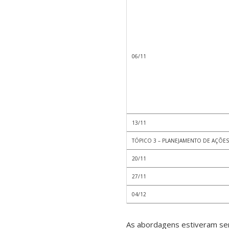
06/11
13/11
TÓPICO 3 – PLANEJAMENTO DE AÇÕES
20/11
27/11
04/12
As abordagens estiveram semp