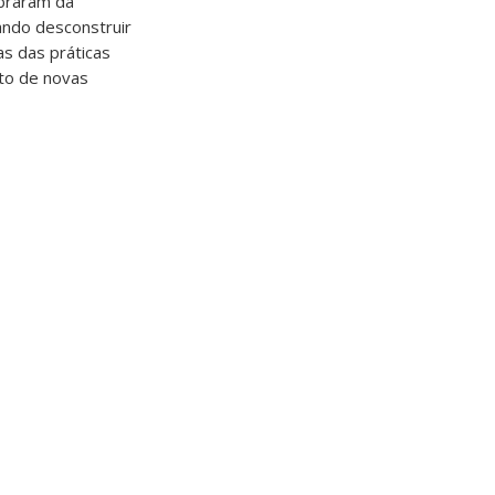
mbraram da
ndo desconstruir
as das práticas
to de novas