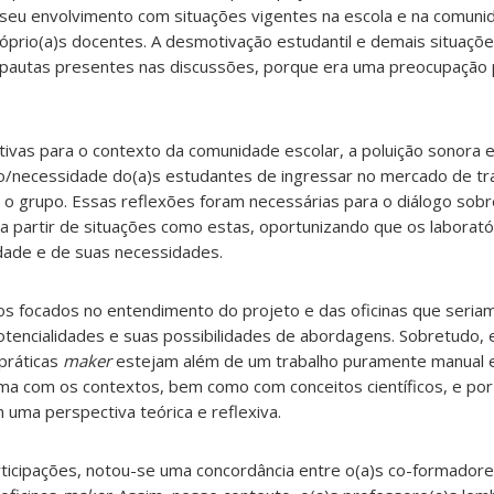
seu envolvimento com situações vigentes na escola e na comunid
óprio(a)s docentes. A desmotivação estudantil e demais situaçõ
s pautas presentes nas discussões, porque era uma preocupação 
ativas para o contexto da comunidade escolar, a poluição sonora e
jo/necessidade do(a)s estudantes de ingressar no mercado de t
 o grupo. Essas reflexões foram necessárias para o diálogo sob
o a partir de situações como estas, oportunizando que os laborat
idade e de suas necessidades.
ocados no entendimento do projeto e das oficinas que seriam
potencialidades e suas possibilidades de abordagens. Sobretudo, 
práticas
maker
estejam além de um trabalho puramente manual e 
ma com os contextos, bem como com conceitos científicos, e por
ma perspectiva teórica e reflexiva.
ticipações, notou-se uma concordância entre o(a)s co-formadore