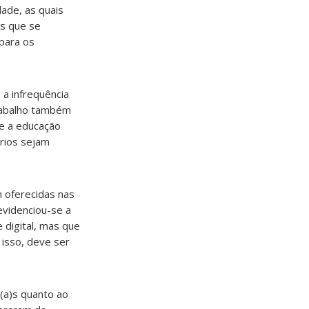
ade, as quais
es que se
para os
 a infrequência
rabalho também
re a educação
órios sejam
 oferecidas nas
evidenciou-se a
digital, mas que
 isso, deve ser
(a)s quanto ao