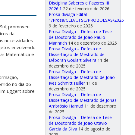
Disciplina Saberes e Fazeres III
2026.1
22 de fevereiro de 2026
Prosa divulga Edital
1/Prosa/CED/UFSC/PROBOLSAS/2026
9 de fevereiro de 2026
 Sul, promoveu
Prosa Divulga – Defesa de Tese
icos da
de Doutorado de João Paulo
das necessidades
Mannrich
14 de dezembro de 2025
ojetos envolvendo
Prosa Divulga – Defesa de
riar Matemática e
Dissertação de Mestrado de
Déborah Goulart Silveira
11 de
dezembro de 2025
Prosa Divulga – Defesa de
formação,
Dissertação de Mestrado de João
Ives Schmitt Huller
11 de
rido no dia 06
dezembro de 2025
dim Eggert sobre
Prosa Divulga – Defesa de
Dissertação de Mestrado de Jonas
Ambrósio Hamud
11 de dezembro
de 2025
Prosa Divulga – Defesa de Tese
de Doutorado de João Otavio
Garcia da Silva
14 de agosto de
2025