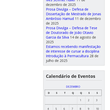
dezembro de 2025
Prosa Divulga – Defesa de
Dissertação de Mestrado de Jonas
Ambrósio Hamud
11 de dezembro
de 2025
Prosa Divulga – Defesa de Tese
de Doutorado de João Otavio
Garcia da Silva
14 de agosto de
2025
Estamos recebendo manifestação
de interesse de cursar a disciplina
Introdução à Permacultura
28 de
julho de 2025
Calendário de Eventos
DEZEMBRO
D
S
T
Q
Q
S
S
1
2
3
4
5
6
7
8
9
10