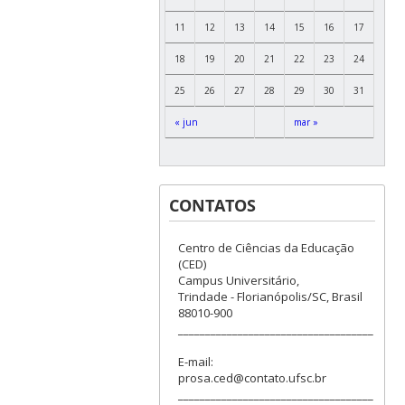
11
12
13
14
15
16
17
18
19
20
21
22
23
24
25
26
27
28
29
30
31
« jun
mar »
CONTATOS
Centro de Ciências da Educação
(CED)
Campus Universitário,
Trindade - Florianópolis/SC, Brasil
88010-900
____________________________________
E-mail:
prosa.ced@contato.ufsc.br
____________________________________