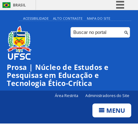
BRASIL
Simplifique!
ACESSIBILIDADE
ALTO CONTRASTE
MAPA DO SITE
Comunica BR
Participe
Acesso à informação
Legislação
Prosa | Núcleo de Estudos e
Canais
Pesquisas em Educação e
Tecnologia Ético-Crítica
Área Restrita
Administradores do Site
MENU