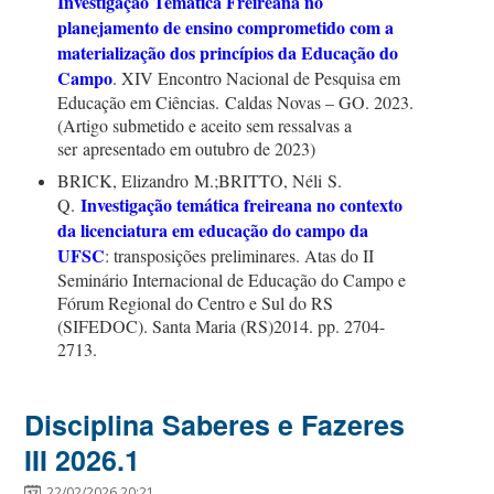
Investigação Temática Freireana no
planejamento de ensino comprometido com a
materialização dos princípios da Educação do
Campo
. XIV Encontro Nacional de Pesquisa em
Educação em Ciências.
Caldas Novas – GO. 2023.
(A
rtigo submetido e aceito sem ressalvas a
ser
apresentado em outubro de 2023)
BRICK, E
lizandro
M.;BRITTO, N
éli
S.
Investigação temática freireana no contexto
Q.
da licenciatura em educação do campo da
UFSC
: transposições preliminares. Atas do II
Seminário Internacional de Educação do Campo e
Fórum Regional do Centro e Sul do RS
(SIFEDOC). Santa Maria (RS)2014. pp. 2704-
2713.
Disciplina Saberes e Fazeres
III 2026.1
22/02/2026 20:21