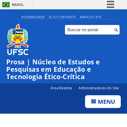
BRASIL
Simplifique!
ACESSIBILIDADE
ALTO CONTRASTE
MAPA DO SITE
Comunica BR
Participe
Acesso à informação
Legislação
Prosa | Núcleo de Estudos e
Canais
Pesquisas em Educação e
Tecnologia Ético-Crítica
Área Restrita
Administradores do Site
MENU