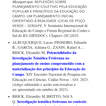
Albuquerque. REFLEXÕES SOBRE
PLANEJAMENTO COLETIVO PELA EDUCAÇÃO
POPULAR E PRINCÍPIOS DA EDUCAÇÃO DO
CAMPO: UM PLANEJAMENTO INICIAL
ORIENTADO À REALIDADE LOCAL DE POÇO
V
Seminário Internacional de
VERDE – SERGIPE.
Educação do Campo e Fórum Regional do Centro e
Sul do RS (SIFEDOC). Chapecó (SC)2025.
ALBUQUERQUE, Lucas; PINHEIRO, Eduarda
B.; GARCIA, Adriana
G.; ZANIN, Rafael A..;
Potencialidades da
BRICK, Elizandro M.
Investigação Temática Freireana no
planejamento de ensino comprometido com a
materialização dos princípios da Educação do
Campo
. XIV Encontro Nacional de Pesquisa em
Educação em Ciências.
Caldas Novas – GO. 2023.
(A
rtigo submetido e aceito sem ressalvas a
ser
apresentado em outubro de 2023)
BRICK, E
lizandro
M.;BRITTO, N
éli
S.
Investigação temática freireana no contexto
Q.