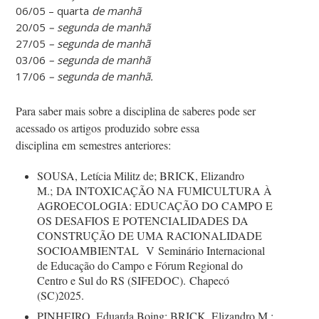
06/05 – quarta
de manhã
20/05
– segunda de manhã
27/05
– segunda de manhã
03/06
– segunda de manhã
17/06
– segunda de manhã.
Para saber mais sobre a disciplina de saberes pode ser
acessado os a
rtigo
s
produzido
sobre essa
disciplina
em
semestres anteriores:
SOUSA, Letícia Militz de; BRICK, Elizandro
M.; DA INTOXICAÇÃO NA FUMICULTURA À
AGROECOLOGIA: EDUCAÇÃO DO CAMPO E
OS DESAFIOS E POTENCIALIDADES DA
CONSTRUÇÃO DE UMA RACIONALIDADE
SOCIOAMBIENTAL V
Seminário Internacional
de Educação do Campo e Fórum Regional do
Centro e Sul do RS (SIFEDOC). Chapecó
(SC)2025.
PINHEIRO, Eduarda Boing; BRICK, Elizandro M.;