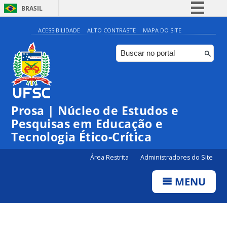
BRASIL
Simplifique!
ACESSIBILIDADE
ALTO CONTRASTE
MAPA DO SITE
Comunica BR
Participe
Acesso à informação
Legislação
Prosa | Núcleo de Estudos e
Canais
Pesquisas em Educação e
Tecnologia Ético-Crítica
Área Restrita
Administradores do Site
MENU