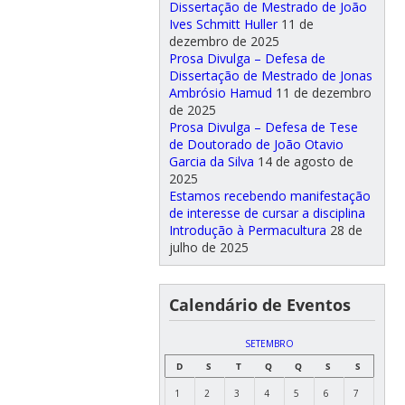
Dissertação de Mestrado de João
Ives Schmitt Huller
11 de
dezembro de 2025
Prosa Divulga – Defesa de
Dissertação de Mestrado de Jonas
Ambrósio Hamud
11 de dezembro
de 2025
Prosa Divulga – Defesa de Tese
de Doutorado de João Otavio
Garcia da Silva
14 de agosto de
2025
Estamos recebendo manifestação
de interesse de cursar a disciplina
Introdução à Permacultura
28 de
julho de 2025
Calendário de Eventos
SETEMBRO
D
S
T
Q
Q
S
S
1
2
3
4
5
6
7