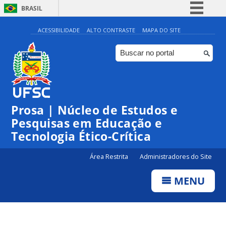
BRASIL
Simplifique!
ACESSIBILIDADE
ALTO CONTRASTE
MAPA DO SITE
Comunica BR
Participe
Acesso à informação
Legislação
Prosa | Núcleo de Estudos e
Canais
Pesquisas em Educação e
Tecnologia Ético-Crítica
Área Restrita
Administradores do Site
MENU