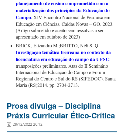
planejamento de ensino comprometido com a
materialização dos princípios da Educação do
Campo
. XIV Encontro Nacional de Pesquisa em
Educação em Ciências.
Caldas Novas – GO. 2023.
(A
rtigo submetido e aceito sem ressalvas a ser
apresentado em outubro de 2023)
BRICK, E
lizandro
M.;BRITTO, N
éli
S. Q.
Investigação temática freireana no contexto da
licenciatura em educação do campo da UFSC
:
transposiçôes preliminares. Atas do II Seminário
Internacional de Educação do Campo e Fórum
Regional do Centro e Sul do RS (SIFEDOC). Santa
Maria (RS)2014. pp. 2704-2713.
Prosa divulga – Disciplina
Práxis Curricular Ético-Crítica
29/12/2022 20:12